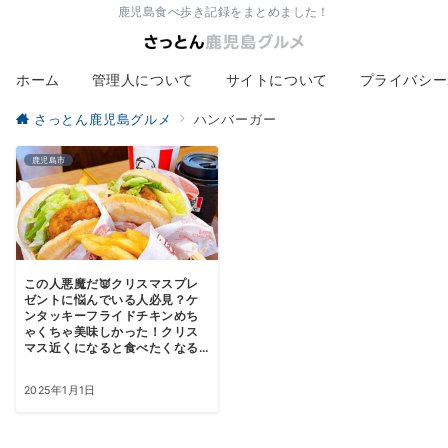
鹿児島食べ歩き記録をまとめました！
ホーム
管理人について
サイトについて
プライバシー
さっとん鹿児島グルメ
ハンバーガー
鹿児島市
この人悪魔だ👿クリスマスプレ
ゼントに悩んでいる人必見？ケ
ンタッキーフライドチキンめち
ゃくちゃ美味しかった！クリス
マス近くになると食べたくなる...
2025年1月1日