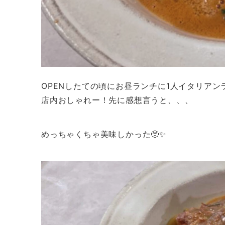
OPENしたての頃にお昼ランチに1人イタリアンラ
店内おしゃれー！先に感想言うと、、、
めっちゃくちゃ美味しかった🥺✨